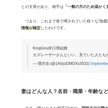
との文章があり、相手は
「一般の方のため温かく
つまり、これまで巷で噂されていた様々な“熱愛
情報が確定
したわけです。
KingGnu井口理結婚
カズレーザーさんといい、見ていた人たち
— 増沢佳 (@1A0yzDMOXs3532)
September
妻はどんな人？名前・職業・年齢な