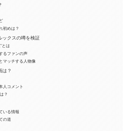
？
ど
れ初めは？
ルックスの噂を検証
”とは
するファンの声
とマッチする人物像
画は？
本人コメント
立は？
ている情報
ての道