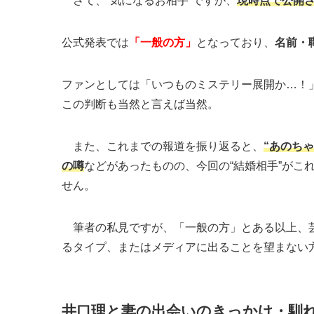
さて、“気になるお相手”ですが、
現時点で公開
公式発表では
「一般の方」
となっており、
名前・
ファンとしては「いつものミステリー展開か…！
この判断も当然と言えば当然。
また、これまでの報道を振り返ると、
“あのちゃ
の噂
などがあったものの、今回の“結婚相手”がこ
せん。
筆者の私見ですが、「一般の方」とある以上、芸
るタイプ、またはメディアに出ることを望まない
井口理と妻の出会いのきっかけ・馴