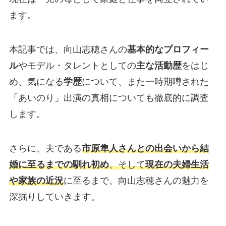
ます。
本記事では、向山志穂さんの
基本的なプロフィー
ル
やモデル・タレントとしての
主な活動歴
をはじ
め、気になる
学歴
について、また一時期噂された
「あいのり」出演の真相についても徹底的に調査
します。
さらに、夫である
市原隼人さんとの出会いから結
婚に至るまでの馴れ初め
、そして
現在の夫婦生活
や家族の近況
に至るまで、向山志穂さんの魅力を
深掘りしていきます。